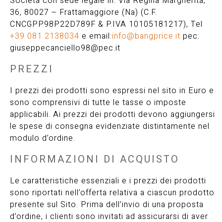
Società con sede legale in: Via Regina Margherita,
36, 80027 – Frattamaggiore (Na) (C.F.
CNCGPP98P22D789F & P.IVA 10105181217), Tel
+39 081 2138034
e email:
info@bangprice.it
pec:
giuseppecanciello98@pec.it
PREZZI
I prezzi dei prodotti sono espressi nel sito in Euro e
sono comprensivi di tutte le tasse o imposte
applicabili. Ai prezzi dei prodotti devono aggiungersi
le spese di consegna evidenziate distintamente nel
modulo d’ordine.
INFORMAZIONI DI ACQUISTO
Le caratteristiche essenziali e i prezzi dei prodotti
sono riportati nell’offerta relativa a ciascun prodotto
presente sul Sito. Prima dell’invio di una proposta
d’ordine, i clienti sono invitati ad assicurarsi di aver