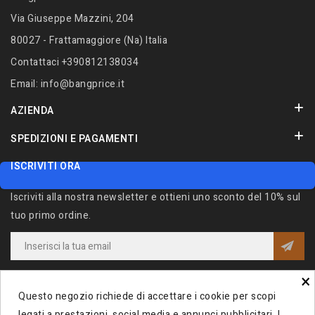
Via Giuseppe Mazzini, 204
80027 - Frattamaggiore (Na) Italia
Contattaci
+390812138034
Email:
info@bangprice.it
AZIENDA
SPEDIZIONI E PAGAMENTI
ISCRIVITI ORA
Iscriviti alla nostra newsletter e ottieni uno sconto del 10% sul
tuo primo ordine.
×
Iscrivendomi alla Newsletter acconsento al trattamento dei miei dati e
dichiaro di aver preso visione della
Privacy Policy
.
Questo negozio richiede di accettare i cookie per scopi
legati a prestazioni, social media e annunci pubblicitari. I