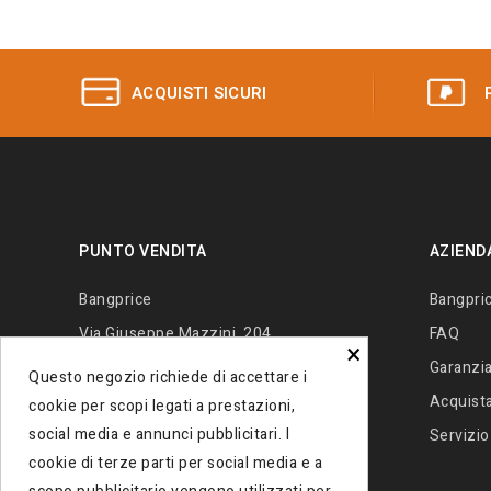
ACQUISTI SICURI
PUNTO VENDITA
AZIEND
Bangprice
Bangpri
Via Giuseppe Mazzini, 204
FAQ
×
80027 - Frattamaggiore (Na) Italia
Garanzia
Questo negozio richiede di accettare i
Contattaci
+390812138034
Acquista 
cookie per scopi legati a prestazioni,
social media e annunci pubblicitari. I
Email:
info@bangprice.it
Servizio
cookie di terze parti per social media e a