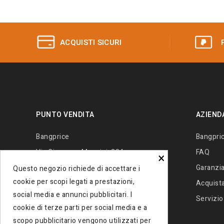
ACQUISTI SICURI
PUNTO VENDITA
AZIEND
Bangprice
Bangpri
Via Giuseppe Mazzini, 204
FAQ
×
80027 - Frattamaggiore (Na) Italia
Garanzia
Questo negozio richiede di accettare i
cookie per scopi legati a prestazioni,
Contattaci
+390812138034
Acquista 
social media e annunci pubblicitari. I
Email:
info@bangprice.it
Servizio
cookie di terze parti per social media e a
scopo pubblicitario vengono utilizzati per