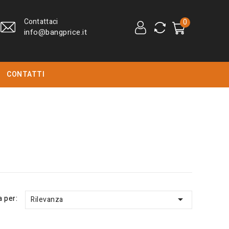
Contattaci
0
info@bangprice.it
CONTATTI
a per:

Rilevanza