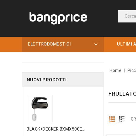
ELETTRODOMESTICI
ULTIMI A
Home
Picc
NUOVI PRODOTTI
FRULLATO
C'
BLACK+DECKER BXMX500E...