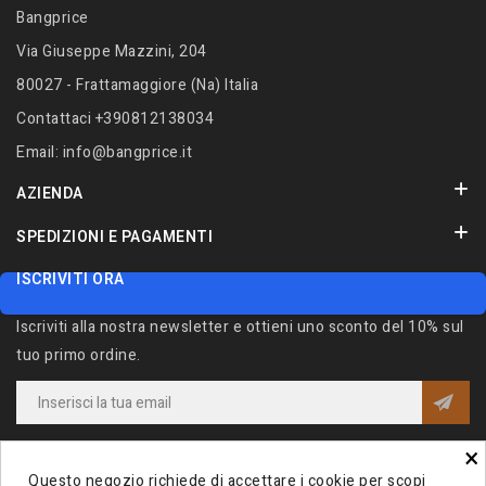
Bangprice
Via Giuseppe Mazzini, 204
80027 - Frattamaggiore (Na) Italia
Contattaci
+390812138034
Email:
info@bangprice.it
AZIENDA
SPEDIZIONI E PAGAMENTI
ISCRIVITI ORA
Iscriviti alla nostra newsletter e ottieni uno sconto del 10% sul
tuo primo ordine.
×
Iscrivendomi alla Newsletter acconsento al trattamento dei miei dati e
dichiaro di aver preso visione della
Privacy Policy
.
Questo negozio richiede di accettare i cookie per scopi