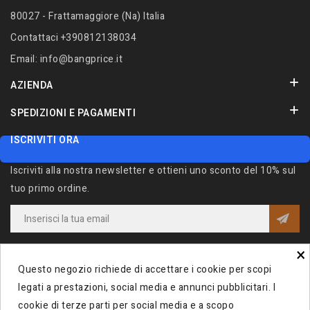
80027 - Frattamaggiore (Na) Italia
Contattaci
+390812138034
Email:
info@bangprice.it
AZIENDA
SPEDIZIONI E PAGAMENTI
ISCRIVITI ORA
Iscriviti alla nostra newsletter e ottieni uno sconto del 10% sul
tuo primo ordine.
×
Iscrivendomi alla Newsletter acconsento al trattamento dei miei dati e
dichiaro di aver preso visione della
Privacy Policy
.
Questo negozio richiede di accettare i cookie per scopi
legati a prestazioni, social media e annunci pubblicitari. I
cookie di terze parti per social media e a scopo