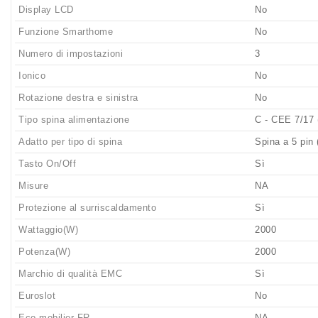
Display LCD
No
Funzione Smarthome
No
Numero di impostazioni
3
Ionico
No
Rotazione destra e sinistra
No
Tipo spina alimentazione
C - CEE 7/17 
Adatto per tipo di spina
Spina a 5 pin 
Tasto On/Off
Sì
Misure
NA
Protezione al surriscaldamento
Sì
Wattaggio(W)
2000
Potenza(W)
2000
Marchio di qualità EMC
Sì
Euroslot
No
Eco-mobilier FR
NA