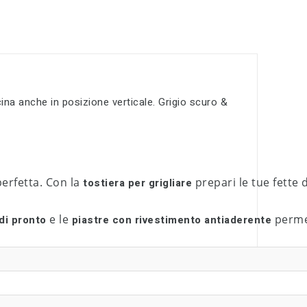
cina anche in posizione verticale. Grigio scuro &
perfetta. Con la
prepari le tue fette 
tostiera per grigliare
e le
permet
di pronto
piastre con rivestimento antiaderente