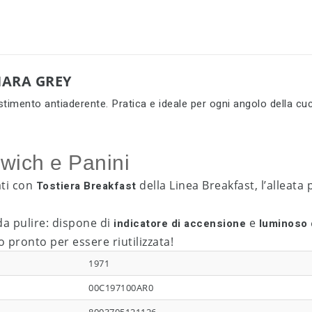
HARA GREY
estimento antiaderente. Pratica e ideale per ogni angolo della cu
dwich e Panini
ati con
della Linea Breakfast, l’alleata 
Tostiera Breakfast
 da pulire: dispone di
e
indicatore di accensione
luminoso 
o pronto per essere riutilizzata!
1971
00C197100AR0