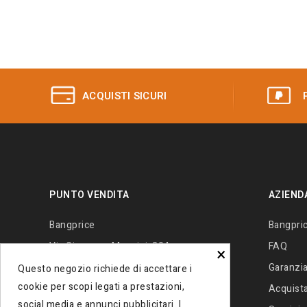
ACQUISTI SICURI
PUNTO VENDITA
AZIEND
Bangprice
Bangpri
Via Giuseppe Mazzini, 204
FAQ
×
80027 - Frattamaggiore (Na) Italia
Garanzia
Questo negozio richiede di accettare i
cookie per scopi legati a prestazioni,
Contattaci
+390812138034
Acquista 
social media e annunci pubblicitari. I