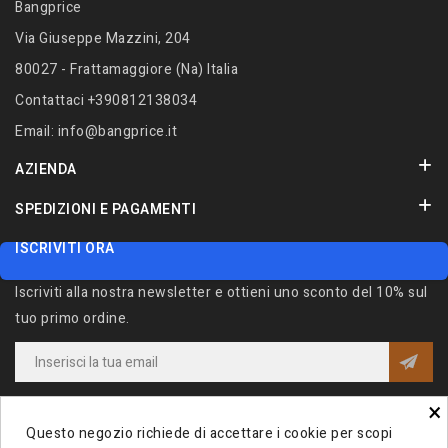
Bangprice
Via Giuseppe Mazzini, 204
80027 - Frattamaggiore (Na) Italia
Contattaci
+390812138034
Email:
info@bangprice.it
AZIENDA
SPEDIZIONI E PAGAMENTI
ISCRIVITI ORA
Iscriviti alla nostra newsletter e ottieni uno sconto del 10% sul
tuo primo ordine.
×
Iscrivendomi alla Newsletter acconsento al trattamento dei miei dati e
dichiaro di aver preso visione della
Privacy Policy
.
Questo negozio richiede di accettare i cookie per scopi